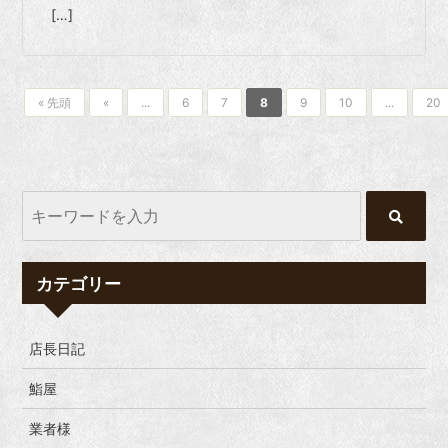
[…]
« 先頭
«
...
6
7
8
9
10
...
20
カテゴリー
店長日記
鮨屋
業者様