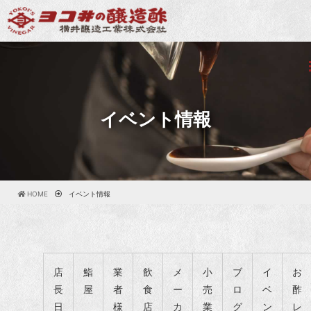
イベント情報
HOME
イベント情報
店
鮨
業
飲
メ
小
ブ
イ
お
長
屋
者
食
ー
売
ロ
ベ
酢
日
様
店
カ
業
グ
ン
レ