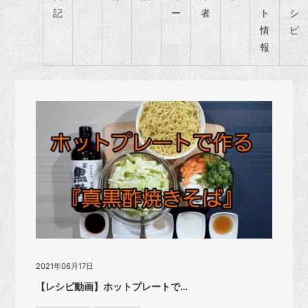
記
ー
者
ト
シ
情
ピ
報
2021年06月17日
【レシピ動画】ホットプレートで…