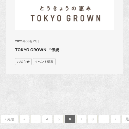
2021年03月21日
TOKYO GROWN 『伝統…
お知らせ
イベント情報
« 先頭
«
...
4
5
6
7
8
...
»
最